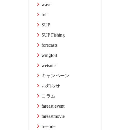
wave
foil
SUP
SUP Fishing
forecasts
wingfoil
wetsuits
キャンペーン
お知らせ
コラム
fareast event
fareastmovie
freeride