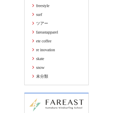
freestyle
surf
ツアー
fareastapparel
ete coffee
re inovation
skate
snow
未分類