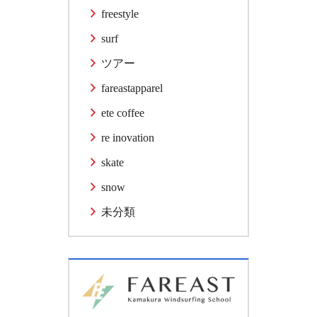
freestyle
surf
ツアー
fareastapparel
ete coffee
re inovation
skate
snow
未分類