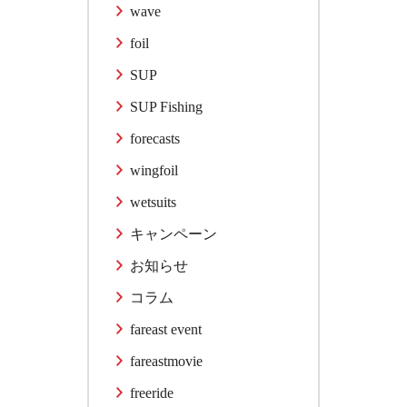
wave
foil
SUP
SUP Fishing
forecasts
wingfoil
wetsuits
キャンペーン
お知らせ
コラム
fareast event
fareastmovie
freeride