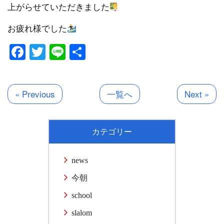
上がらせていただきました
お疲れ様でした
Facebook
Twitter
Line
共
有
« Previous
一覧へ
Next »
カテゴリー
news
今朝
school
slalom