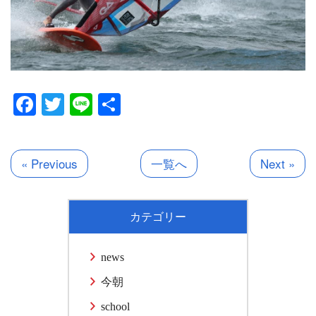
Facebook
Twitter
Line
共
有
« Previous
一覧へ
Next »
カテゴリー
news
今朝
school