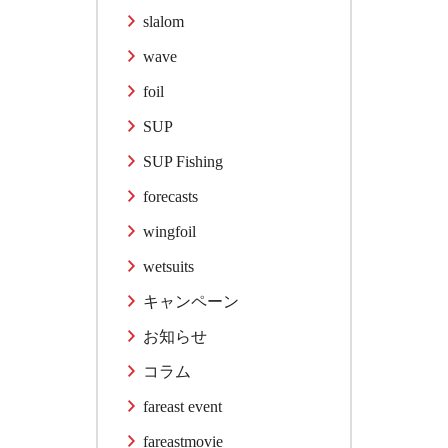
slalom
wave
foil
SUP
SUP Fishing
forecasts
wingfoil
wetsuits
キャンペーン
お知らせ
コラム
fareast event
fareastmovie