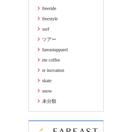
freeride
freestyle
surf
ツアー
fareastapparel
ete coffee
re inovation
skate
snow
未分類