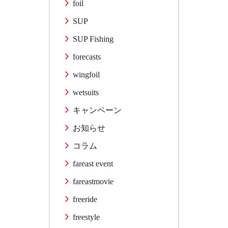
foil
SUP
SUP Fishing
forecasts
wingfoil
wetsuits
キャンペーン
お知らせ
コラム
fareast event
fareastmovie
freeride
freestyle