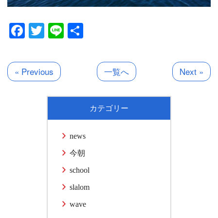
Facebook
Twitter
Line
共
有
« Previous
一覧へ
Next »
カテゴリー
news
今朝
school
slalom
wave