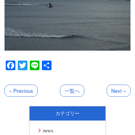
Facebook
Twitter
Line
共
有
« Previous
一覧へ
Next »
カテゴリー
news