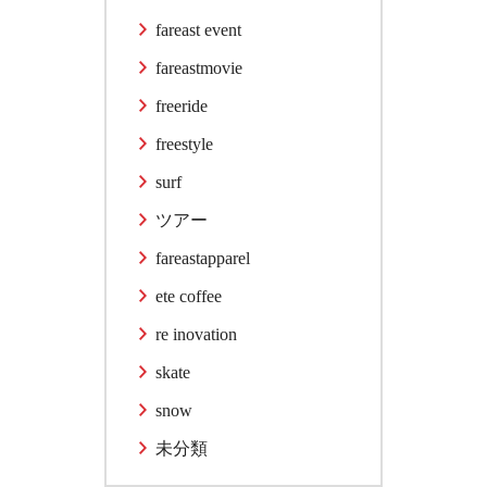
fareast event
fareastmovie
freeride
freestyle
surf
ツアー
fareastapparel
ete coffee
re inovation
skate
snow
未分類