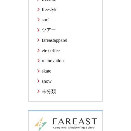
freestyle
surf
ツアー
fareastapparel
ete coffee
re inovation
skate
snow
未分類