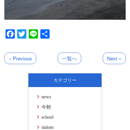
Facebook
Twitter
Line
共
有
« Previous
一覧へ
Next »
カテゴリー
news
今朝
school
slalom