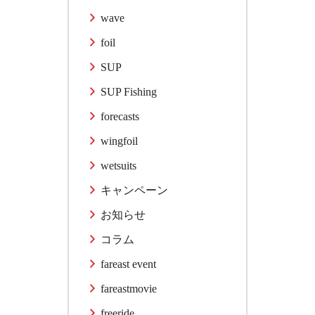
wave
foil
SUP
SUP Fishing
forecasts
wingfoil
wetsuits
キャンペーン
お知らせ
コラム
fareast event
fareastmovie
freeride