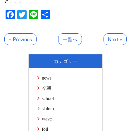
と。。。
Facebook
Twitter
Line
共
有
« Previous
一覧へ
Next »
カテゴリー
news
今朝
school
slalom
wave
foil