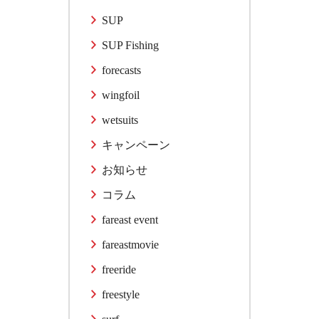
SUP
SUP Fishing
forecasts
wingfoil
wetsuits
キャンペーン
お知らせ
コラム
fareast event
fareastmovie
freeride
freestyle