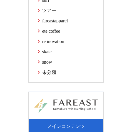
surf
ツアー
fareastapparel
ete coffee
re inovation
skate
snow
未分類
メインコンテンツ