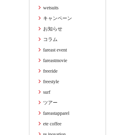
wetsuits
キャンペーン
お知らせ
コラム
fareast event
fareastmovie
freeride
freestyle
surf
ツアー
fareastapparel
ete coffee
re inovation