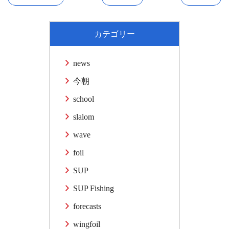
カテゴリー
news
今朝
school
slalom
wave
foil
SUP
SUP Fishing
forecasts
wingfoil