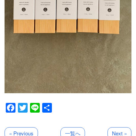
Facebook
Twitter
Line
共
有
« Previous
一覧へ
Next »