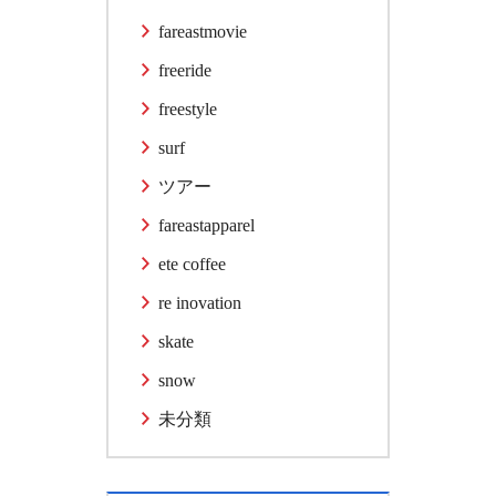
fareastmovie
freeride
freestyle
surf
ツアー
fareastapparel
ete coffee
re inovation
skate
snow
未分類