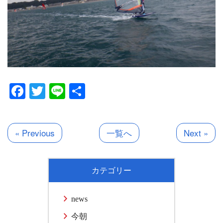
Facebook
Twitter
Line
共
有
« Previous
一覧へ
Next »
カテゴリー
news
今朝