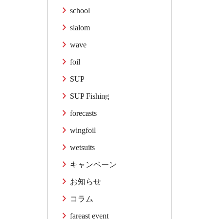
school
slalom
wave
foil
SUP
SUP Fishing
forecasts
wingfoil
wetsuits
キャンペーン
お知らせ
コラム
fareast event