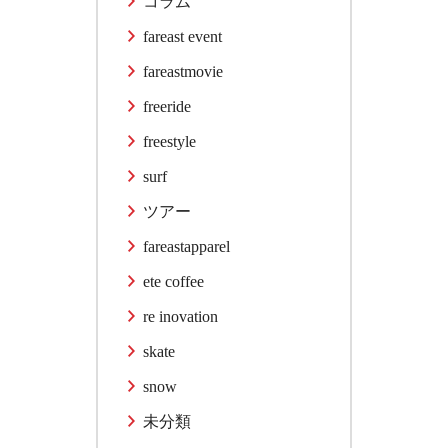
コラム
fareast event
fareastmovie
freeride
freestyle
surf
ツアー
fareastapparel
ete coffee
re inovation
skate
snow
未分類