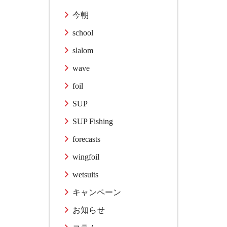
今朝
school
slalom
wave
foil
SUP
SUP Fishing
forecasts
wingfoil
wetsuits
キャンペーン
お知らせ