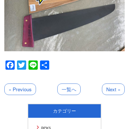
Facebook
Twitter
Line
共
有
« Previous
一覧へ
Next »
カテゴリー
news