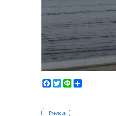
Facebook
Twitter
Line
共
有
« Previous