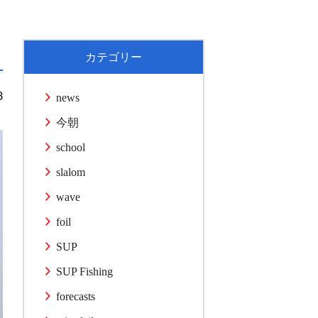
カテゴリー
3
news
今朝
school
slalom
wave
foil
SUP
SUP Fishing
forecasts