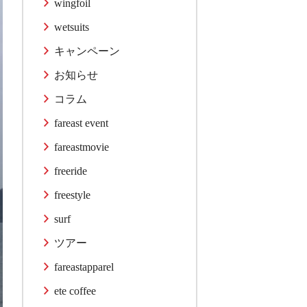
wingfoil
wetsuits
キャンペーン
お知らせ
コラム
fareast event
fareastmovie
freeride
freestyle
surf
ツアー
fareastapparel
ete coffee