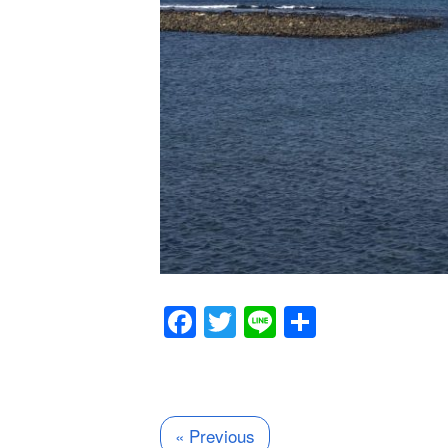
Facebook
Twitter
Line
共
有
« Previous