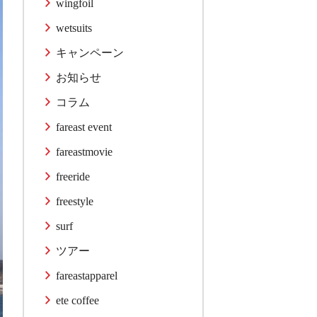
wingfoil
wetsuits
キャンペーン
お知らせ
コラム
fareast event
fareastmovie
freeride
freestyle
surf
ツアー
fareastapparel
ete coffee