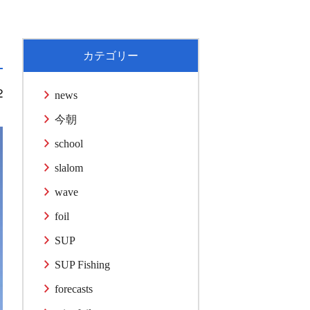
カテゴリー
2
news
今朝
school
slalom
wave
foil
SUP
SUP Fishing
forecasts