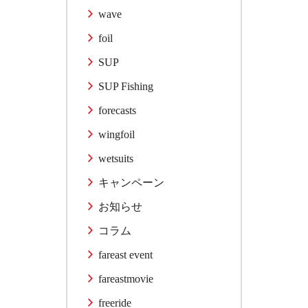
wave
foil
SUP
SUP Fishing
forecasts
wingfoil
wetsuits
キャンペーン
お知らせ
コラム
fareast event
fareastmovie
freeride