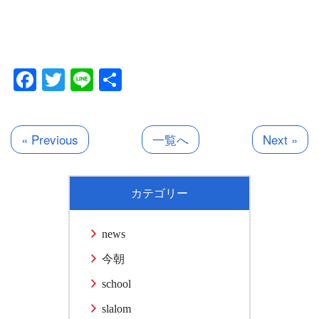
Facebook
Twitter
Line
共
有
« Previous
一覧へ
Next »
カテゴリー
news
今朝
school
slalom