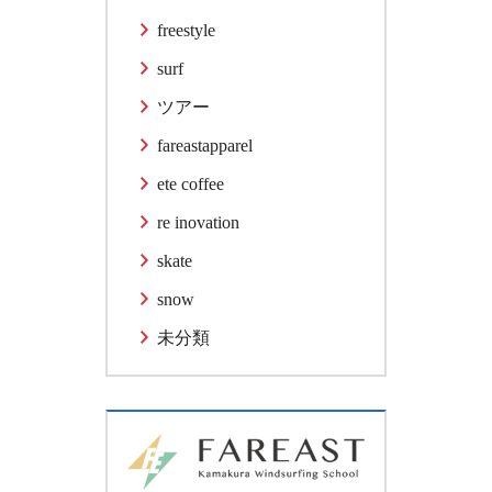
freestyle
surf
ツアー
fareastapparel
ete coffee
re inovation
skate
snow
未分類