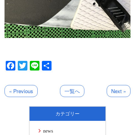
Facebook
Twitter
Line
共
有
« Previous
一覧へ
Next »
カテゴリー
news