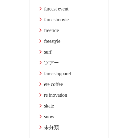
fareast event
fareastmovie
freeride
freestyle
surf
ツアー
fareastapparel
ete coffee
re inovation
skate
snow
未分類