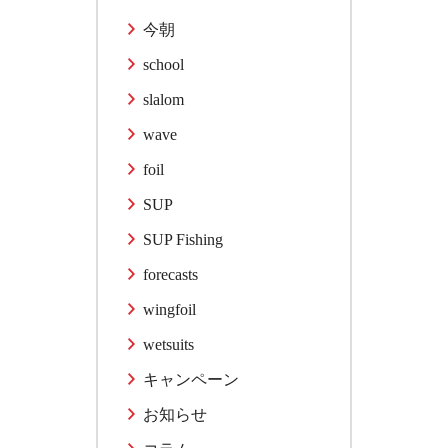
今朝
school
slalom
wave
foil
SUP
SUP Fishing
forecasts
wingfoil
wetsuits
キャンペーン
お知らせ