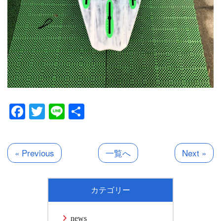
Facebook
Twitter
Line
共
有
« Previous
一覧へ
Next »
カテゴリー
news