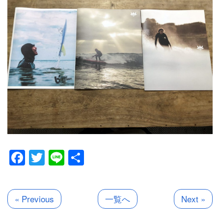
Facebook
Twitter
Line
共
有
« Previous
一覧へ
Next »