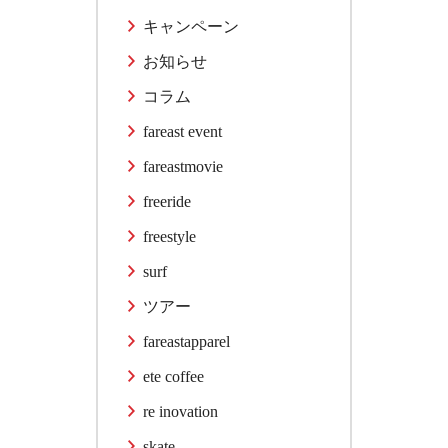
キャンペーン
お知らせ
コラム
fareast event
fareastmovie
freeride
freestyle
surf
ツアー
fareastapparel
ete coffee
re inovation
skate