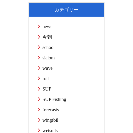
カテゴリー
news
今朝
school
slalom
wave
foil
SUP
SUP Fishing
forecasts
wingfoil
wetsuits