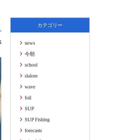
カテゴリー
5
news
今朝
school
slalom
wave
foil
SUP
SUP Fishing
forecasts