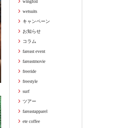
wingfoil
wetsuits
キャンペーン
お知らせ
コラム
fareast event
fareastmovie
freeride
freestyle
surf
ツアー
fareastapparel
ete coffee