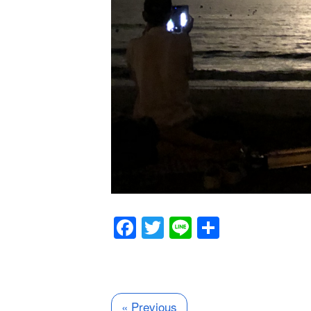
Facebook
Twitter
Line
共
有
« Previous