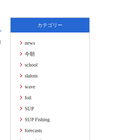
カテゴリー
1
news
今朝
school
slalom
wave
foil
SUP
SUP Fishing
forecasts