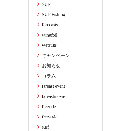
SUP
SUP Fishing
forecasts
wingfoil
wetsuits
キャンペーン
お知らせ
コラム
fareast event
fareastmovie
freeride
freestyle
surf