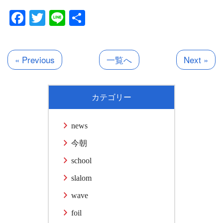
Facebook
Twitter
Line
共
有
« Previous
一覧へ
Next »
カテゴリー
news
今朝
school
slalom
wave
foil