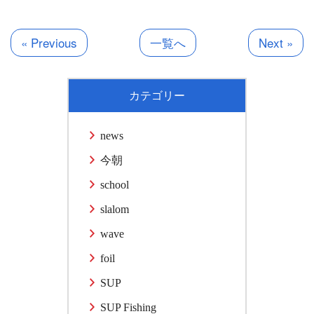
有
« Previous
一覧へ
Next »
カテゴリー
news
今朝
school
slalom
wave
foil
SUP
SUP Fishing