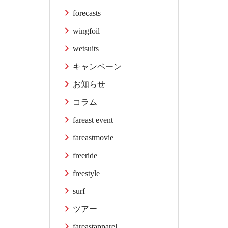
forecasts
wingfoil
wetsuits
キャンペーン
お知らせ
コラム
fareast event
fareastmovie
freeride
freestyle
surf
ツアー
fareastapparel