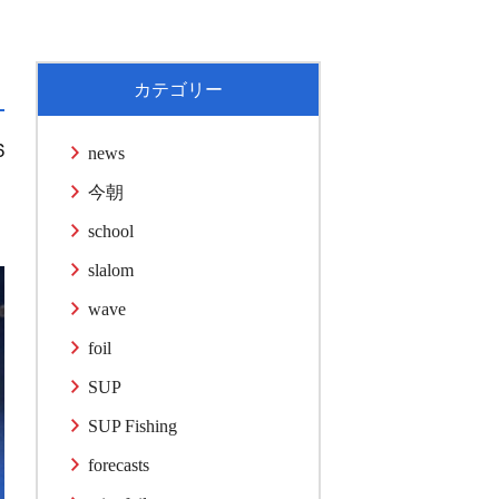
カテゴリー
6
news
今朝
school
slalom
wave
foil
SUP
SUP Fishing
forecasts