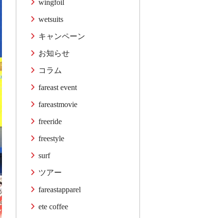
wingfoil
wetsuits
キャンペーン
お知らせ
コラム
fareast event
fareastmovie
freeride
freestyle
surf
ツアー
fareastapparel
ete coffee