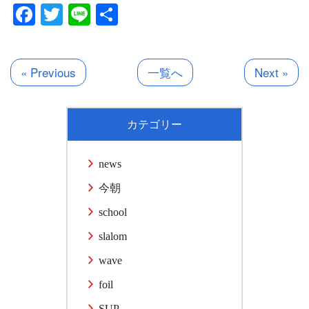
Facebook
Twitter
Line
共
有
« Previous
一覧へ
Next »
カテゴリー
news
今朝
school
slalom
wave
foil
SUP