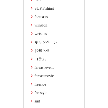
SUP Fishing
forecasts
wingfoil
wetsuits
キャンペーン
お知らせ
コラム
fareast event
fareastmovie
freeride
freestyle
surf