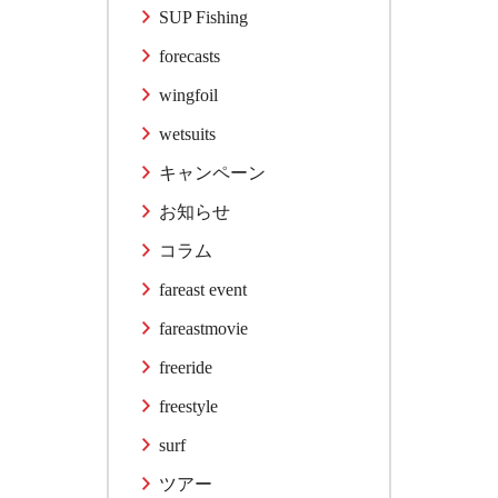
SUP Fishing
forecasts
wingfoil
wetsuits
キャンペーン
お知らせ
コラム
fareast event
fareastmovie
freeride
freestyle
surf
ツアー