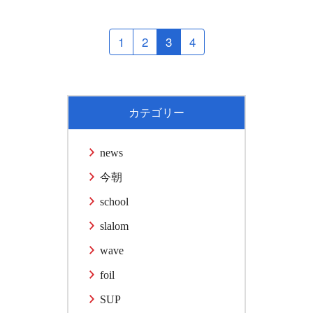
1
2
3
4
カテゴリー
news
今朝
school
slalom
wave
foil
SUP