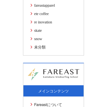
fareastapparel
ete coffee
re inovation
skate
snow
未分類
メインコンテンツ
Fareastについて