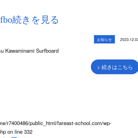
 Surfbo続きを見る
お知らせ
2023.12.0
su Kawaminami Surfboard
> 続きはこちら
me/r7400486/public_html/fareast-school.com/wp-
php
on line
332