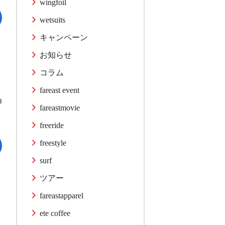
wingfoil
wetsuits
キャンペーン
お知らせ
コラム
fareast event
3
fareastmovie
freeride
freestyle
surf
ツアー
fareastapparel
ete coffee