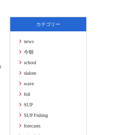
カテゴリー
news
今朝
school
5
slalom
wave
foil
き
SUP
え
SUP Fishing
forecasts