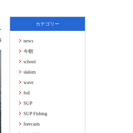
カテゴリー
6
news
今朝
school
slalom
wave
foil
SUP
SUP Fishing
forecasts