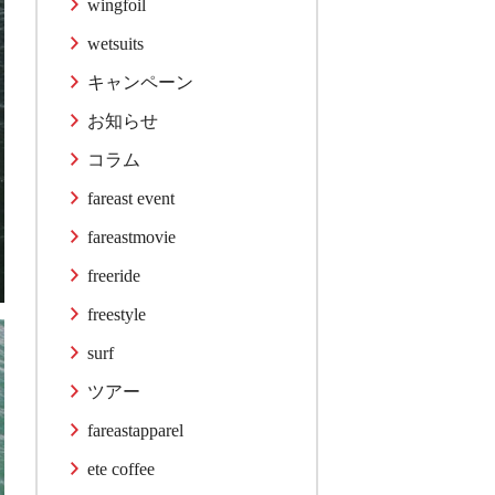
wingfoil
wetsuits
キャンペーン
お知らせ
コラム
fareast event
fareastmovie
freeride
freestyle
surf
ツアー
fareastapparel
ete coffee