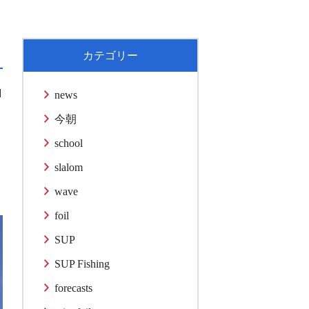
カテゴリー
1
news
今朝
school
slalom
wave
foil
SUP
SUP Fishing
forecasts