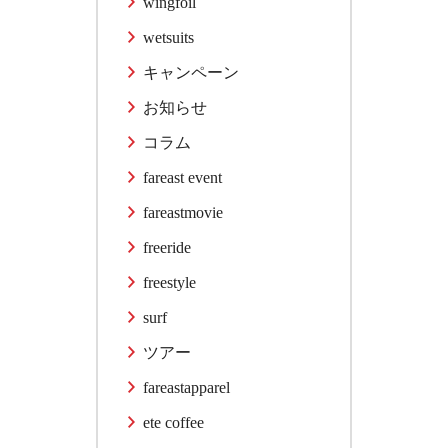
wingfoil
wetsuits
キャンペーン
お知らせ
コラム
fareast event
fareastmovie
freeride
freestyle
surf
ツアー
fareastapparel
ete coffee