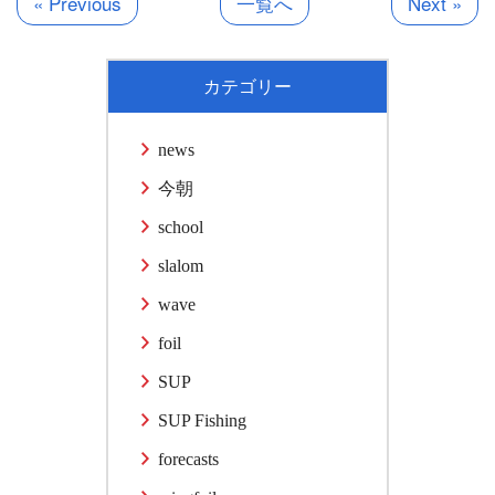
« Previous
一覧へ
Next »
カテゴリー
news
今朝
school
slalom
wave
foil
SUP
SUP Fishing
forecasts