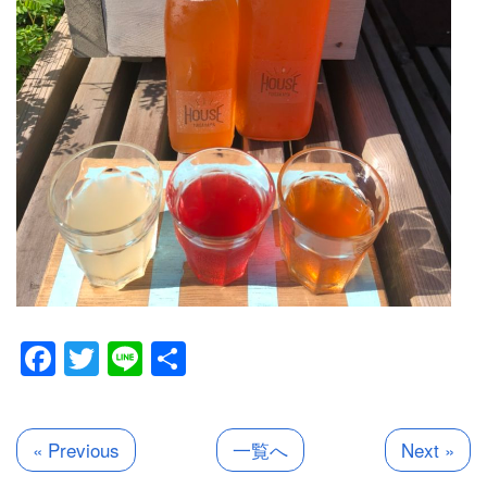
Facebook
Twitter
Line
共
有
« Previous
一覧へ
Next »