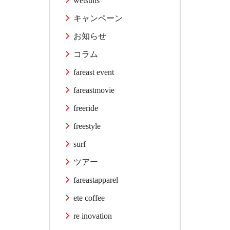
wetsuits
キャンペーン
お知らせ
コラム
fareast event
fareastmovie
freeride
freestyle
surf
ツアー
fareastapparel
ete coffee
re inovation