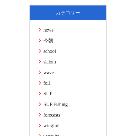
カテゴリー
news
今朝
school
slalom
wave
foil
SUP
SUP Fishing
forecasts
wingfoil