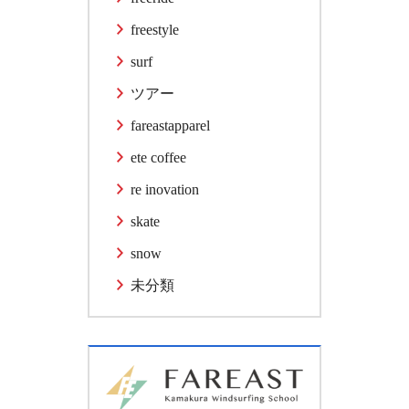
freestyle
surf
ツアー
fareastapparel
ete coffee
re inovation
skate
snow
未分類