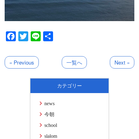
Facebook
Twitter
Line
共
有
« Previous
一覧へ
Next »
カテゴリー
news
今朝
school
slalom