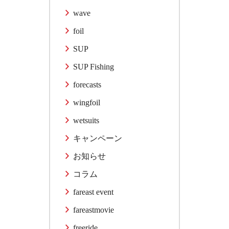
wave
foil
SUP
SUP Fishing
forecasts
wingfoil
wetsuits
キャンペーン
お知らせ
コラム
fareast event
fareastmovie
freeride