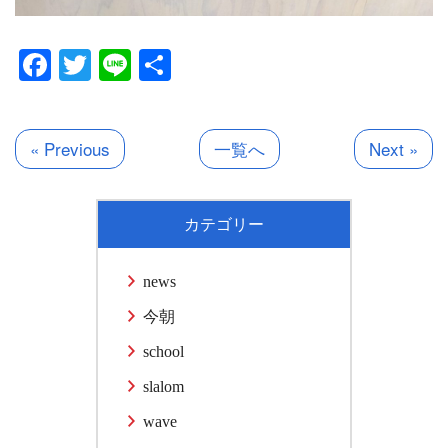
Facebook
Twitter
Line
共
有
« Previous
一覧へ
Next »
カテゴリー
news
今朝
school
slalom
wave