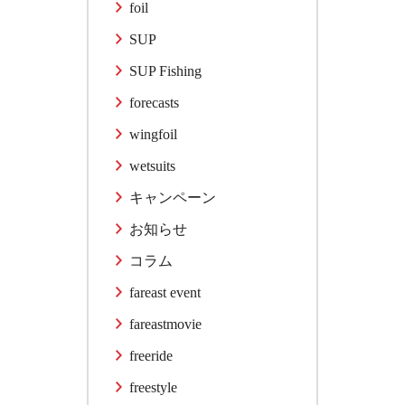
foil
SUP
SUP Fishing
forecasts
wingfoil
wetsuits
キャンペーン
お知らせ
コラム
fareast event
fareastmovie
freeride
freestyle