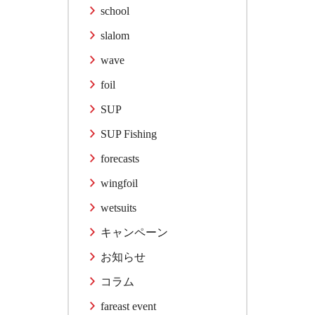
school
slalom
wave
foil
SUP
SUP Fishing
forecasts
wingfoil
wetsuits
キャンペーン
お知らせ
コラム
fareast event