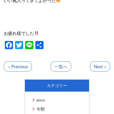
いい風入ってきてよかった
お疲れ様でした
Facebook
Twitter
Line
共
有
« Previous
一覧へ
Next »
カテゴリー
news
今朝