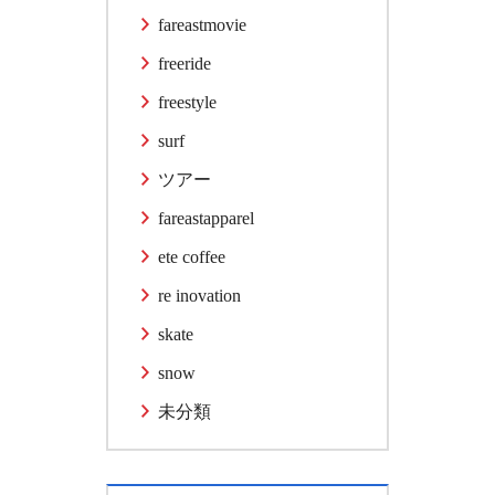
fareastmovie
freeride
freestyle
surf
ツアー
fareastapparel
ete coffee
re inovation
skate
snow
未分類