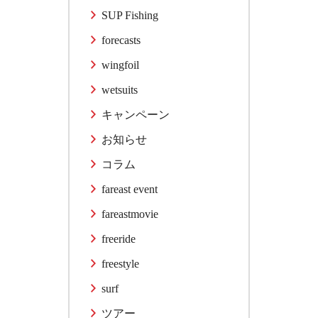
SUP Fishing
forecasts
wingfoil
wetsuits
キャンペーン
お知らせ
コラム
fareast event
fareastmovie
freeride
freestyle
surf
ツアー