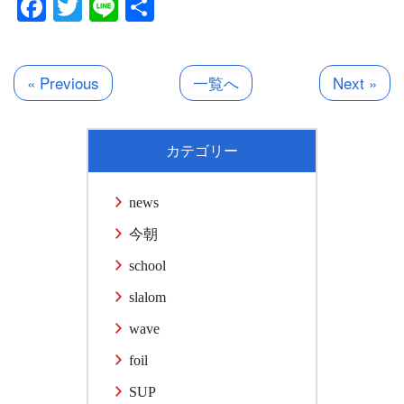
Facebook
Twitter
Line
共
有
« Previous
一覧へ
Next »
カテゴリー
news
今朝
school
slalom
wave
foil
SUP