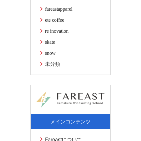
fareastapparel
ete coffee
re inovation
skate
snow
未分類
メインコンテンツ
Fareastについて