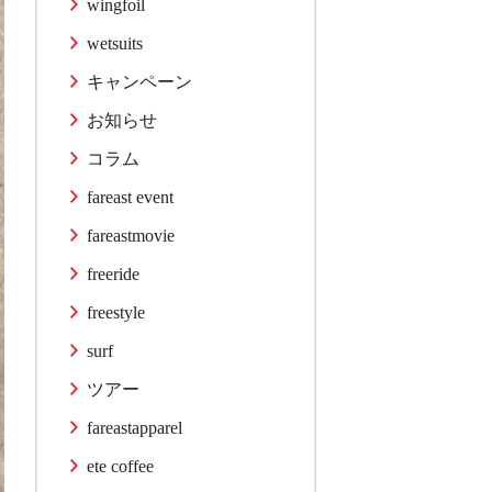
wingfoil
wetsuits
キャンペーン
お知らせ
コラム
fareast event
fareastmovie
freeride
freestyle
surf
ツアー
fareastapparel
ete coffee