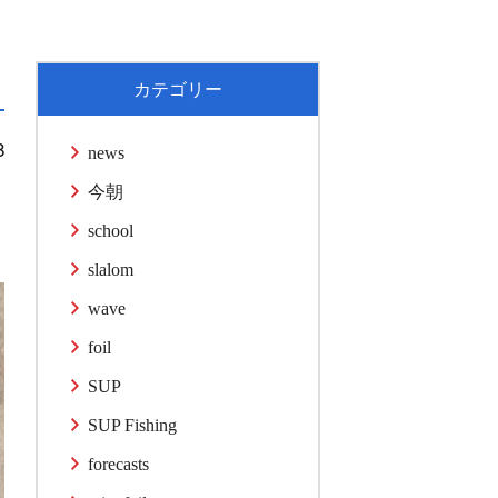
カテゴリー
8
news
今朝
school
slalom
wave
foil
SUP
SUP Fishing
forecasts