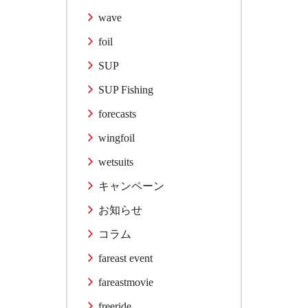
wave
foil
SUP
SUP Fishing
forecasts
wingfoil
wetsuits
キャンペーン
お知らせ
コラム
fareast event
fareastmovie
freeride