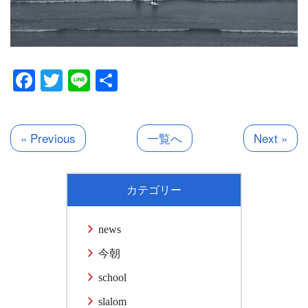
Facebook
Twitter
Line
共
有
« Previous
一覧へ
Next »
カテゴリー
news
今朝
school
slalom