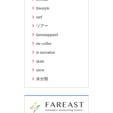
freestyle
surf
ツアー
fareastapparel
ete coffee
re inovation
skate
snow
未分類