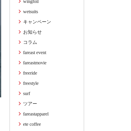
wingfoil
wetsuits
キャンペーン
お知らせ
コラム
fareast event
fareastmovie
freeride
freestyle
surf
ツアー
fareastapparel
ete coffee