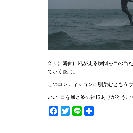
久々に海面に風が走る瞬間を目の当
ていく感じ。
このコンディションに馴染むともう
いい1日を風と波の神様ありがとうご
Facebook
Twitter
Line
共
有