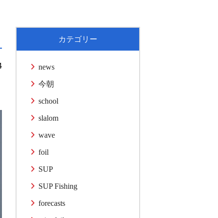
カテゴリー
4
news
今朝
school
slalom
wave
foil
SUP
SUP Fishing
forecasts