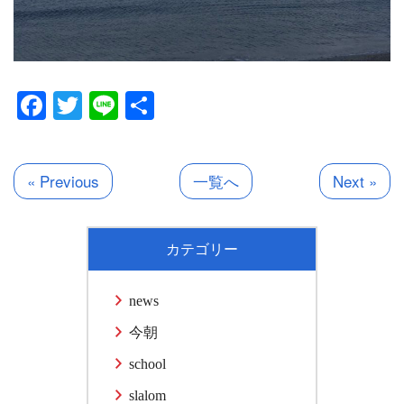
Facebook
Twitter
Line
共
有
« Previous
一覧へ
Next »
カテゴリー
news
今朝
school
slalom