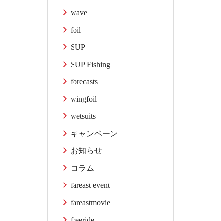
wave
foil
SUP
SUP Fishing
forecasts
wingfoil
wetsuits
キャンペーン
お知らせ
コラム
fareast event
fareastmovie
freeride