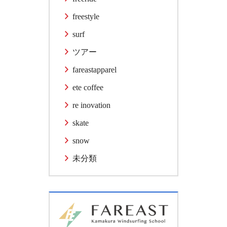
freestyle
surf
ツアー
fareastapparel
ete coffee
re inovation
skate
snow
未分類