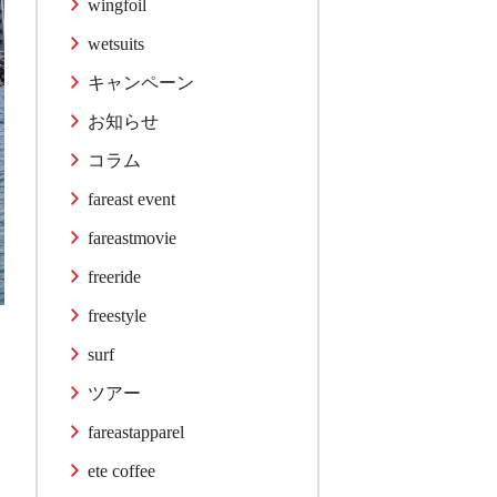
wingfoil
wetsuits
キャンペーン
お知らせ
コラム
fareast event
fareastmovie
freeride
freestyle
surf
ツアー
fareastapparel
ete coffee