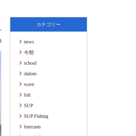
カテゴリー
0
news
今朝
school
slalom
wave
foil
SUP
SUP Fishing
forecasts