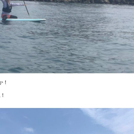
か！
ね！