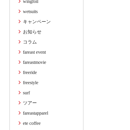
wingfoil
wetsuits
キャンペーン
お知らせ
コラム
fareast event
fareastmovie
freeride
freestyle
surf
ツアー
fareastapparel
ete coffee