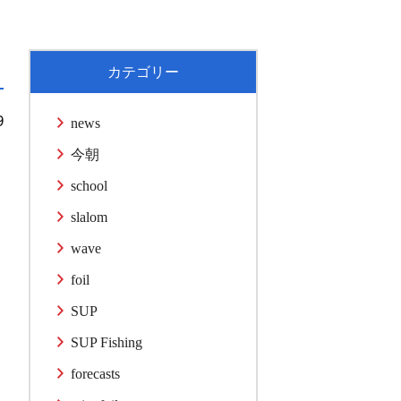
カテゴリー
9
news
今朝
school
slalom
wave
foil
SUP
SUP Fishing
forecasts