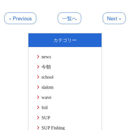
有
« Previous
一覧へ
Next »
カテゴリー
news
今朝
school
slalom
wave
foil
SUP
SUP Fishing