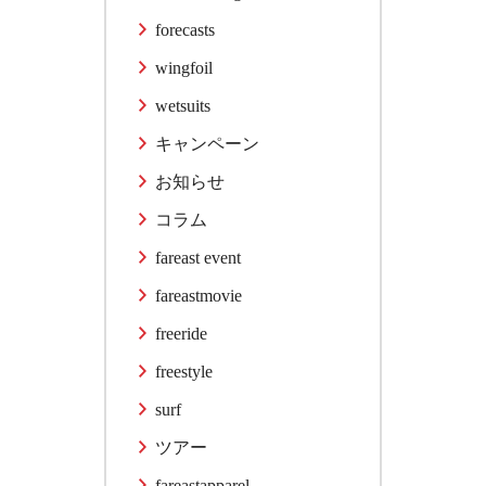
forecasts
wingfoil
wetsuits
キャンペーン
お知らせ
コラム
fareast event
fareastmovie
freeride
freestyle
surf
ツアー
fareastapparel