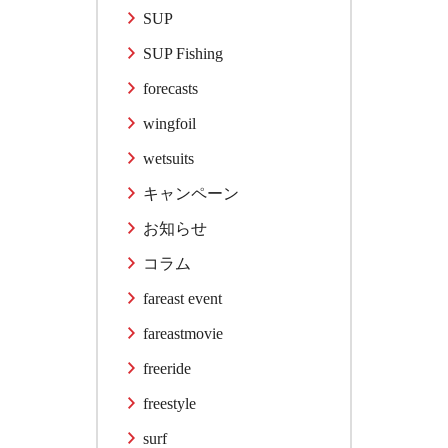
SUP
SUP Fishing
forecasts
wingfoil
wetsuits
キャンペーン
お知らせ
コラム
fareast event
fareastmovie
freeride
freestyle
surf