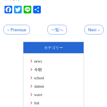
Facebook
Twitter
Line
共
有
« Previous
一覧へ
Next »
カテゴリー
news
今朝
school
slalom
wave
foil