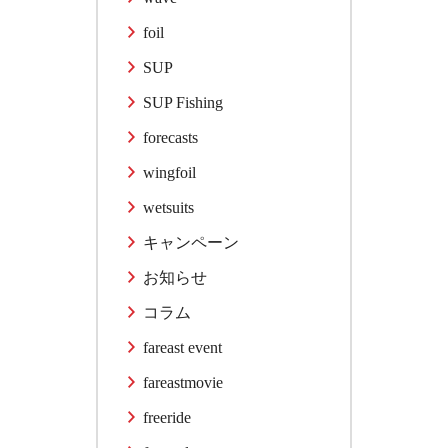
foil
SUP
SUP Fishing
forecasts
wingfoil
wetsuits
キャンペーン
お知らせ
コラム
fareast event
fareastmovie
freeride