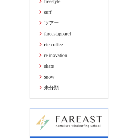
freestyle
surf
ツアー
fareastapparel
ete coffee
re inovation
skate
snow
未分類