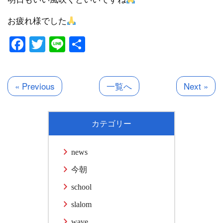
お疲れ様でした
Facebook
Twitter
Line
共
有
« Previous
一覧へ
Next »
カテゴリー
news
今朝
school
slalom
wave