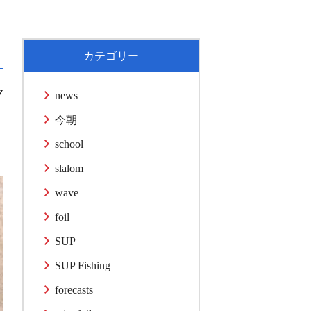
カテゴリー
7
news
今朝
school
slalom
wave
foil
SUP
SUP Fishing
forecasts