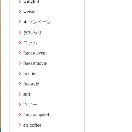
wingfoil
wetsuits
キャンペーン
お知らせ
コラム
fareast event
fareastmovie
freeride
freestyle
surf
ツアー
fareastapparel
ete coffee