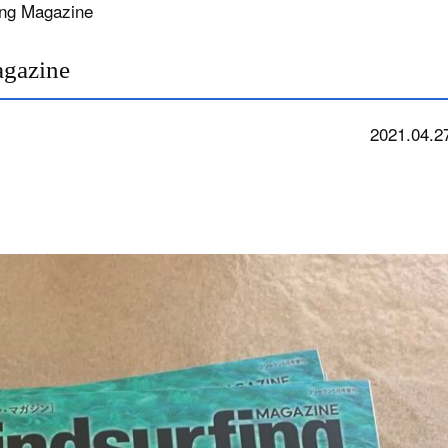
g Magazine
azine
2021.04.2
news