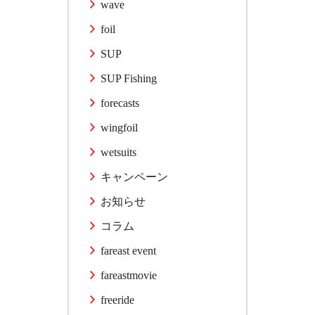
wave
foil
SUP
SUP Fishing
forecasts
wingfoil
wetsuits
キャンペーン
お知らせ
コラム
fareast event
fareastmovie
freeride