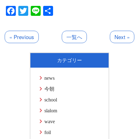
Facebook
Twitter
Line
共
有
« Previous
一覧へ
Next »
カテゴリー
news
今朝
school
slalom
wave
foil