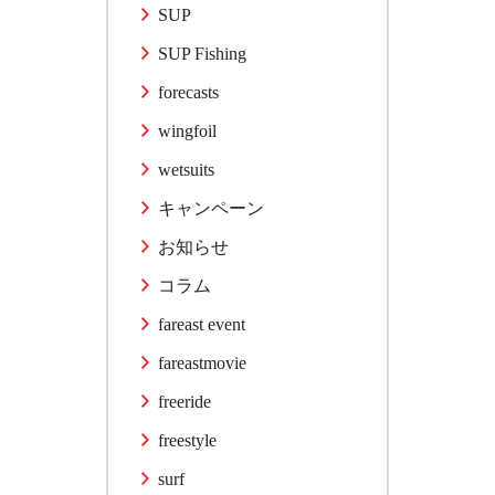
SUP
SUP Fishing
forecasts
wingfoil
wetsuits
キャンペーン
お知らせ
コラム
fareast event
fareastmovie
freeride
freestyle
surf