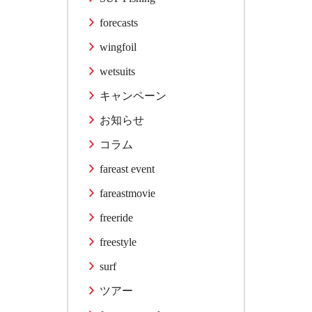
forecasts
wingfoil
wetsuits
キャンペーン
お知らせ
コラム
fareast event
fareastmovie
freeride
freestyle
surf
ツアー