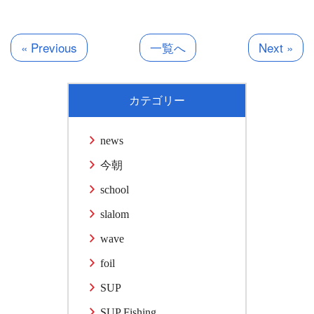
有
« Previous
一覧へ
Next »
カテゴリー
news
今朝
school
slalom
wave
foil
SUP
SUP Fishing