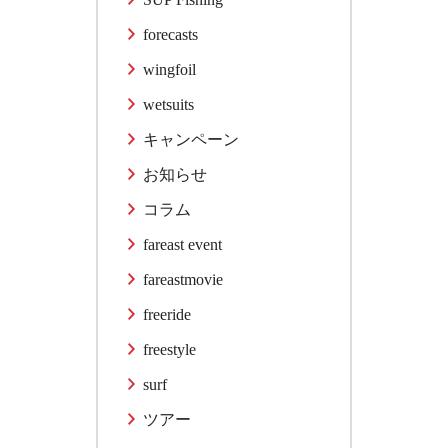
forecasts
wingfoil
wetsuits
キャンペーン
お知らせ
コラム
fareast event
fareastmovie
freeride
freestyle
surf
ツアー