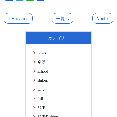
有
« Previous
一覧へ
Next »
カテゴリー
news
今朝
school
slalom
wave
foil
SUP
SUP Fishing