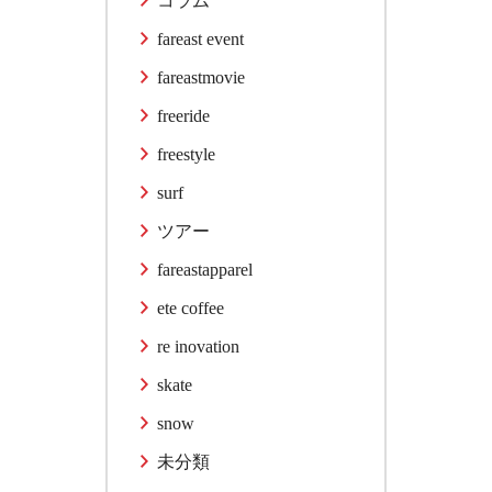
コラム
fareast event
fareastmovie
freeride
freestyle
surf
ツアー
fareastapparel
ete coffee
re inovation
skate
snow
未分類