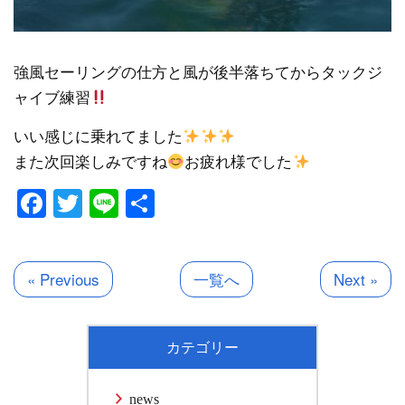
強風セーリングの仕方と風が後半落ちてからタックジ
ャイブ練習
いい感じに乗れてました
また次回楽しみですね
お疲れ様でした
Facebook
Twitter
Line
共
有
« Previous
一覧へ
Next »
カテゴリー
news