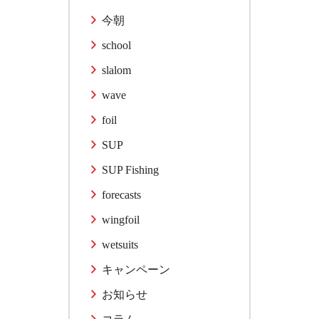
今朝
school
slalom
wave
foil
SUP
SUP Fishing
forecasts
wingfoil
wetsuits
キャンペーン
お知らせ