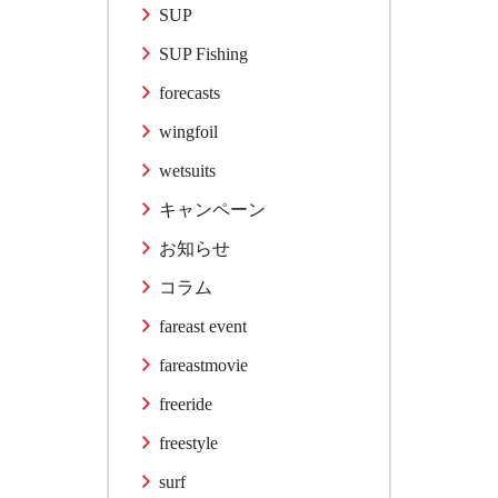
SUP
SUP Fishing
forecasts
wingfoil
wetsuits
キャンペーン
お知らせ
コラム
fareast event
fareastmovie
freeride
freestyle
surf