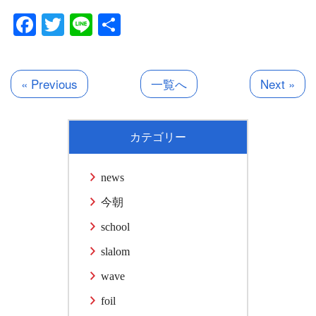
Facebook
Twitter
Line
共
有
« Previous
一覧へ
Next »
カテゴリー
news
今朝
school
slalom
wave
foil