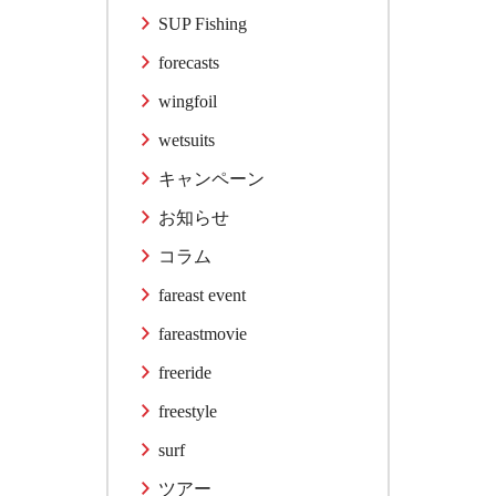
SUP Fishing
forecasts
wingfoil
wetsuits
キャンペーン
お知らせ
コラム
fareast event
fareastmovie
freeride
freestyle
surf
ツアー