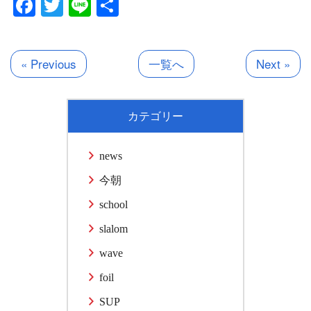
Facebook
Twitter
Line
共
有
« Previous
一覧へ
Next »
カテゴリー
news
今朝
school
slalom
wave
foil
SUP