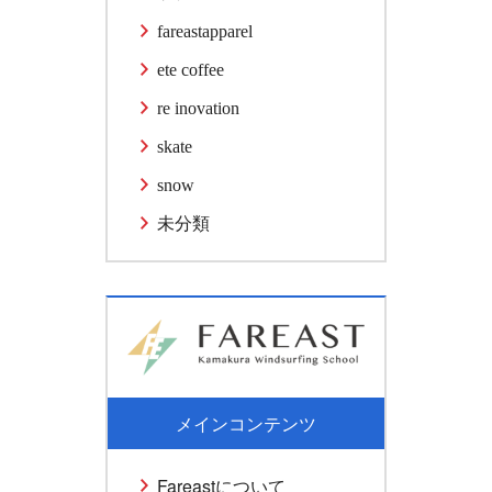
fareastapparel
ete coffee
re inovation
skate
snow
未分類
メインコンテンツ
Fareastについて