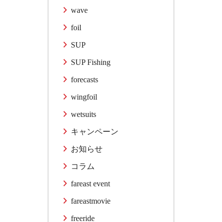
wave
foil
SUP
SUP Fishing
forecasts
wingfoil
wetsuits
キャンペーン
お知らせ
コラム
fareast event
fareastmovie
freeride