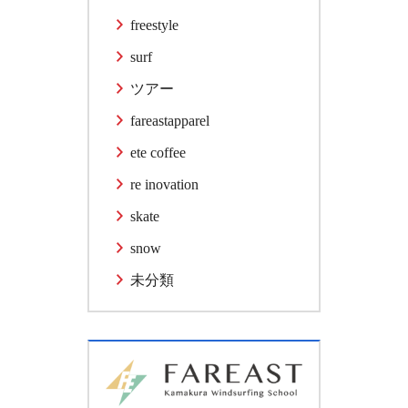
freestyle
surf
ツアー
fareastapparel
ete coffee
re inovation
skate
snow
未分類