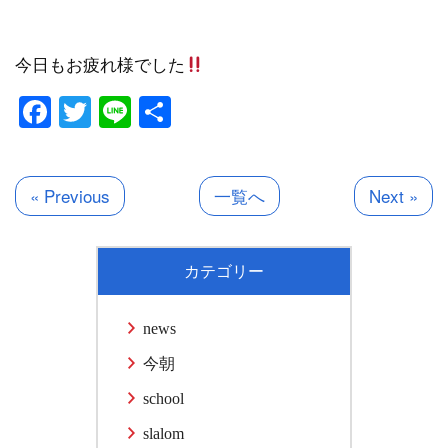
今日もお疲れ様でした
Facebook
Twitter
Line
共
有
« Previous
一覧へ
Next »
カテゴリー
news
今朝
school
slalom